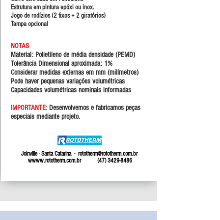
Estrutura em pintura epóxi ou inox.
Jogo de rodízios (2 fixos
+ 2 giratórios)
Tampa opcional
NOTAS
Material: Polietileno de média densidade (PEMD)
Tolerância Dimensional aproximada: 1%
Considerar medidas externas em mm (milímetros)
Pode haver pequenas variações volumétricas
Capacidades volumétricas nominais informadas
IMPORTANTE:
Desenvolvemos e fabricamos peças
especiais mediante projeto.
Joinville - Santa Catarina -
rototherm@rototherm.com.br
w
www.rototherm.com.br
(47) 3429-8486