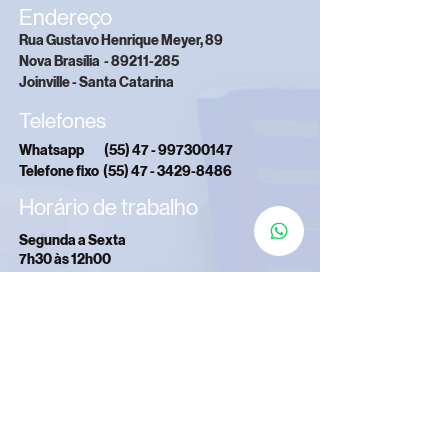
Endereço
Rua Gustavo Henrique Meyer, 89
Nova Brasília - 89211-285
Joinville - Santa Catarina
Telefones
Whatsapp
(55) 47 - 997300147
Telefone fixo
(55) 47 - 3429-8486
Horário de trabalho
Segunda a Sexta
7h30 às 12h00
13h30 às 17h00
rototherm@rototherm.com.br