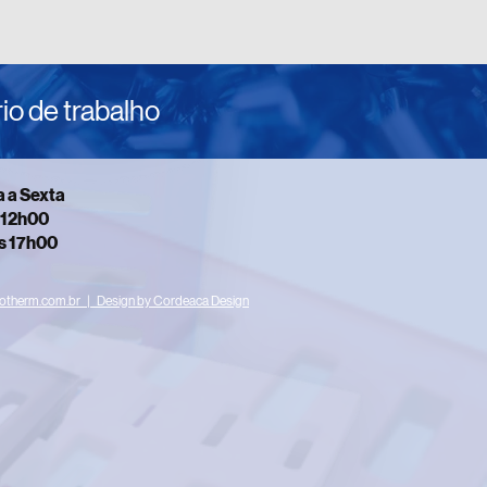
io de trabalho
 a Sexta
 12h00
s 17h00
otherm.com.br | Design by Cordeaca Design