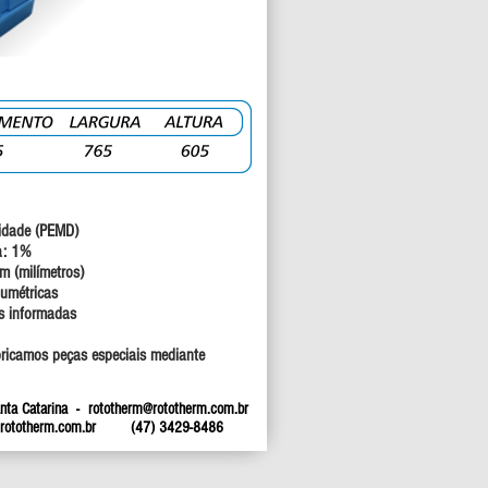
nsidade (PEMD)
a: 1%
m (milímetros)
lumétricas
is informadas
ricamos peças especiais mediante
Santa Catarina -
rototherm@rototherm.com.br
ototherm.com.br
(47) 3429-8486