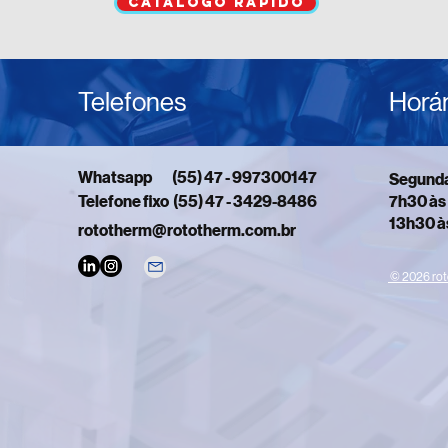
catálogo rápido
Telefones
Horár
Whatsapp (55) 47 - 997300147
Segunda
Telefone fixo (55) 47 - 3429-8486
7h30 às
13h30 à
rototherm@rototherm.com.br
© 2026 rot