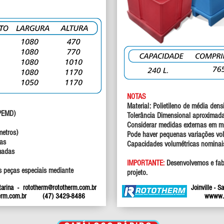
NOTAS
Material: Polietileno de média de
 (PEMD)
Tolerância Dimensional aproximad
Considerar medidas externas em m
metros)
Pode haver pequenas variações vo
cas
Capacidades volumétricas nomina
rmadas
IMPORTANTE:
Desenvolvemos e fab
 peças especiais mediante
projeto.
atarina -
rototherm@rototherm.com.br
Joinville - 
rm.com.br
(47) 3429-8486
w
www.r